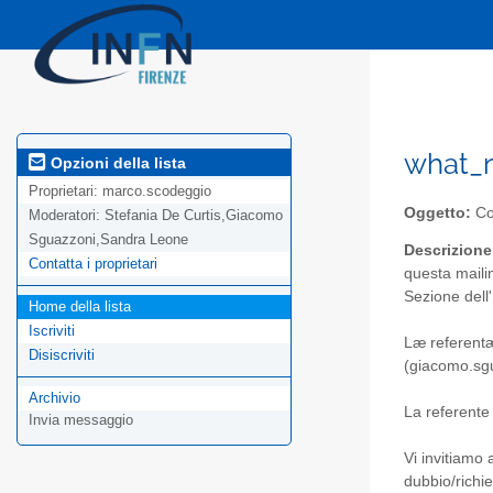
what_ne
Opzioni della lista
Proprietari:
marco.scodeggio
Oggetto:
Co
Moderatori:
Stefania De Curtis,Giacomo
Sguazzoni,Sandra Leone
Descrizione
Contatta i proprietari
questa mailin
Sezione dell
Home della lista
Iscriviti
Læ referentæ
Disiscriviti
(giacomo.sgu
Archivio
La referente
Invia messaggio
Vi invitiamo 
dubbio/richie